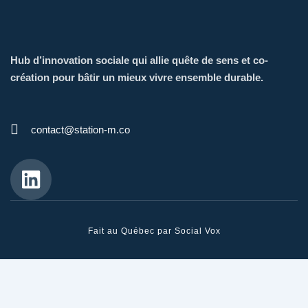
Hub d’innovation sociale qui allie quête de sens et co-
création pour bâtir un mieux vivre ensemble durable.
contact@station-m.co
L
i
n
k
Fait au Québec par Social Vox
e
d
i