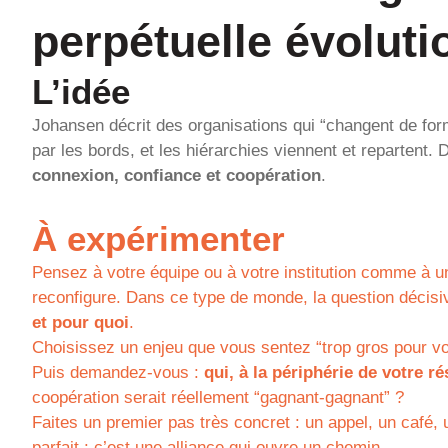
perpétuelle évoluti
L’idée
Johansen décrit des organisations qui “changent de forme
par les bords, et les hiérarchies viennent et repartent.
connexion, confiance et coopération
.
À expérimenter
Pensez à votre équipe ou à votre institution comme à un
reconfigure. Dans ce type de monde, la question décisiv
et pour quoi
.
Choisissez un enjeu que vous sentez “trop gros pour v
Puis demandez-vous :
qui, à la périphérie de votre r
coopération serait réellement “gagnant-gagnant” ?
Faites un premier pas très concret : un appel, un café,
parfait : c’est une alliance qui ouvre un chemin.